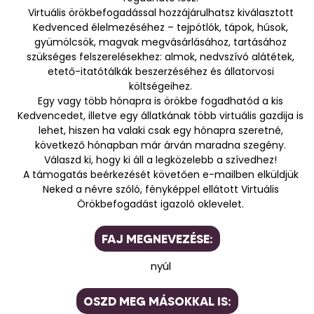
Virtuális örökbefogadással hozzájárulhatsz kiválasztott
Kedvenced élelmezéséhez – tejpótlók, tápok, húsok,
gyümölcsök, magvak megvásárlásához, tartásához
szükséges felszerelésekhez: almok, nedvszívó alátétek,
etető-itatótálkák beszerzéséhez és állatorvosi
költségeihez.
Egy vagy több hónapra is örökbe fogadhatód a kis
Kedvencedet, illetve egy állatkának több virtuális gazdija is
lehet, hiszen ha valaki csak egy hónapra szeretné,
következő hónapban már árván maradna szegény.
Válaszd ki, hogy ki áll a legközelebb a szívedhez!
A támogatás beérkezését követően e-mailben elküldjük
Neked a névre szóló, fényképpel ellátott Virtuális
Örökbefogadást igazoló oklevelet.
FAJ MEGNEVEZÉSE:
nyúl
OSZD MEG MÁSOKKAL IS: