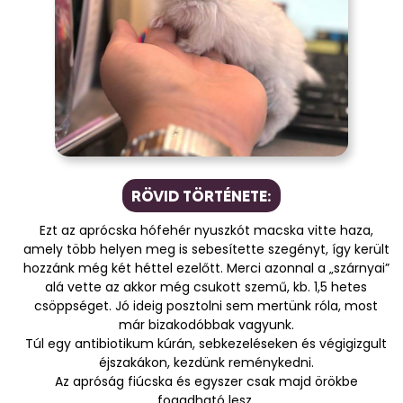
RÖVID TÖRTÉNETE:
Ezt az aprócska hófehér nyuszkót macska vitte haza,
amely több helyen meg is sebesítette szegényt, így került
hozzánk még két héttel ezelőtt. Merci azonnal a „szárnyai”
alá vette az akkor még csukott szemű, kb. 1,5 hetes
csöppséget. Jó ideig posztolni sem mertünk róla, most
már bizakodóbbak vagyunk.
Túl egy antibiotikum kúrán, sebkezeléseken és végigizgult
éjszakákon, kezdünk reménykedni.
Az apróság fiúcska és egyszer csak majd örökbe
fogadható lesz.