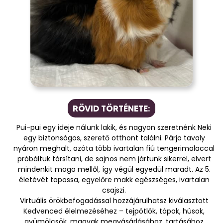
RÖVID TÖRTÉNETE:
Pui-pui egy ideje nálunk lakik, és nagyon szeretnénk Neki
egy biztonságos, szerető otthont találni. Párja tavaly
nyáron meghalt, azóta több ivartalan fiú tengerimalaccal
próbáltuk társítani, de sajnos nem jártunk sikerrel, elvert
mindenkit maga mellől, így végül egyedül maradt. Az 5.
életévét tapossa, egyelőre makk egészséges, ivartalan
csajszi.
Virtuális örökbefogadással hozzájárulhatsz kiválasztott
Kedvenced élelmezéséhez – tejpótlók, tápok, húsok,
gyümölcsök, magvak megvásárlásához, tartásához