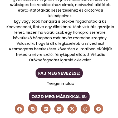
szükséges felszerelésekhez: almok, nedvszívó alátétek,
etető-itatótálkák beszerzéséhez és állatorvosi
költségeihez.
Egy vagy több hónapra is örökbe fogadhatód a kis
Kedvencedet, illetve egy állatkának több virtuális gazdija is
lehet, hiszen ha valaki csak egy hónapra szeretné,
következő hónapban már árván maradna szegény.
Válaszd ki, hogy ki áll a legközelebb a szívedhez!
A támogatás beérkezését követően e-mailben elküldjük
Neked a névre szóló, fényképpel ellátott Virtuális
Örökbefogadást igazoló oklevelet.
FAJ MEGNEVEZÉSE:
Tengerimalac
OSZD MEG MÁSOKKAL IS: