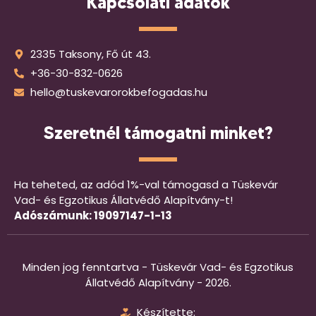
Kapcsolati adatok
2335 Taksony, Fő út 43.
+36-30-832-0626
hello@tuskevarorokbefogadas.hu
Szeretnél támogatni minket?
Ha teheted, az adód 1%-val támogasd a Tüskevár
Vad- és Egzotikus Állatvédő Alapítvány-t!
Adószámunk: 19097147-1-13
Minden jog fenntartva - Tüskevár Vad- és Egzotikus
Állatvédő Alapítvány - 2026.
Készítette: